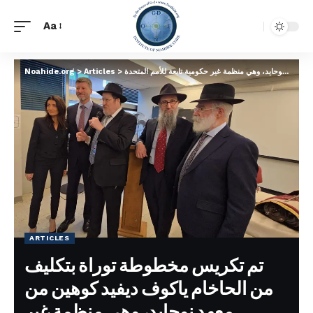
Aa
Noahide.org
>
Articles
>
ARTICLES
تم تكريس مخطوطة توراة بتكليف
من الحاخام ياكوف ديفيد كوهين من
معهد نوحايد، وهي منظمة غير