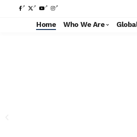
Home
Who We Are
Global