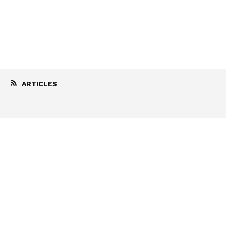
ARTICLES
Existence of G‑d
January 7, 2008