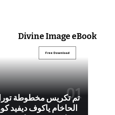
Divine Image eBook
Free Download
تم تكريس مخطوطة توراة
الحاخام ياكوف ديفيد كو