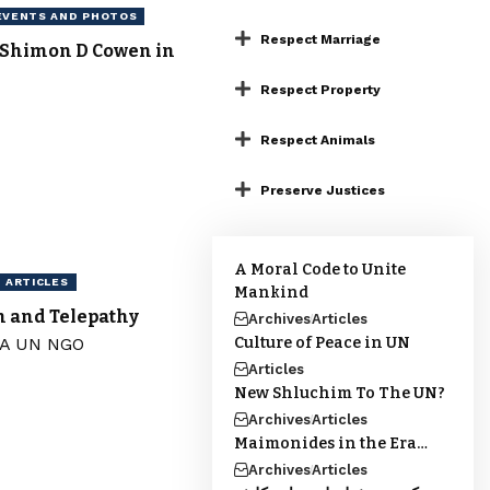
EVENTS AND PHOTOS
Respect Marriage
 Shimon D Cowen in
Respect Property
Respect Animals
Preserve Justices
A Moral Code to Unite
ARTICLES
Mankind
 and Telepathy
Archives
Articles
Culture of Peace in UN
Articles
New Shluchim To The UN?
Archives
Articles
Maimonides in the Era…
Archives
Articles