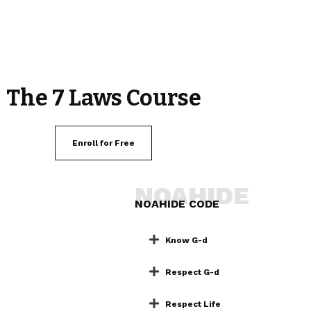
The 7 Laws Course
Enroll for Free
NOAHIDE
NOAHIDE CODE
Know G-d
Respect G-d
Respect Life